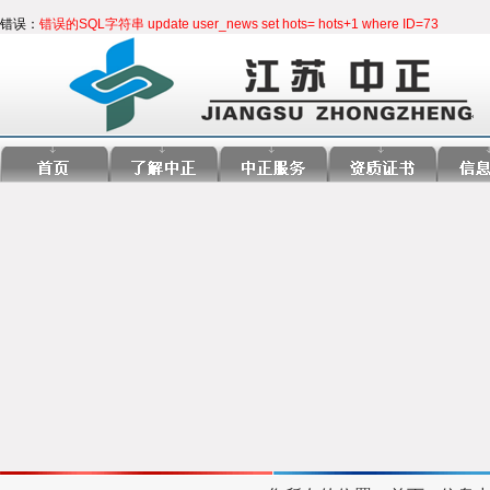
错误：
错误的SQL字符串 update user_news set hots= hots+1 where ID=73